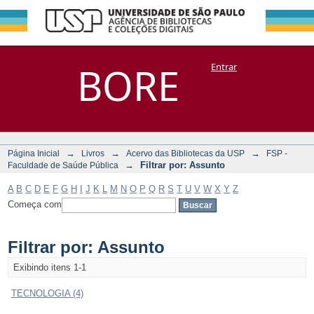
Filtrar por:
Repositório
BORE
Entrar
DSpace/Manakin + Corisco
Assunto
→
→
→
Página Inicial
Livros
Acervo das Bibliotecas da USP
FSP -
→
Filtrar por: Assunto
Faculdade de Saúde Pública
A
B
C
D
E
F
G
H
I
J
K
L
M
N
O
P
Q
R
S
T
U
V
W
X
Y
Z
Começa com
Filtrar por: Assunto
Exibindo itens 1-1
TECNOLOGIA (4)