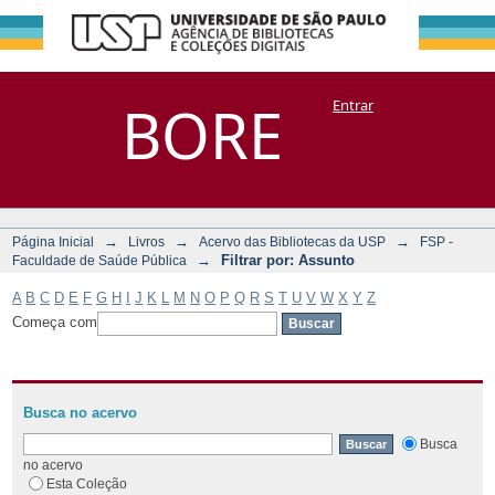
Filtrar por:
Repositório
BORE
Entrar
DSpace/Manakin + Corisco
Assunto
→
→
→
Página Inicial
Livros
Acervo das Bibliotecas da USP
FSP -
→
Filtrar por: Assunto
Faculdade de Saúde Pública
A
B
C
D
E
F
G
H
I
J
K
L
M
N
O
P
Q
R
S
T
U
V
W
X
Y
Z
Começa com
Busca no acervo
Busca
no acervo
Esta Coleção