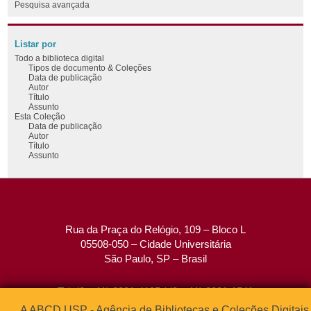
Pesquisa avançada
Listar por
Todo a biblioteca digital
Tipos de documento & Coleções
Data de publicação
Autor
Título
Assunto
Esta Coleção
Data de publicação
Autor
Título
Assunto
Rua da Praça do Relógio, 109 – Bloco L
05508-050 – Cidade Universitária
São Paulo, SP – Brasil
Tel: (0xx11) 3091-4195 / (0xx11) 3091-1541
Fax: (0xx11) 3091-1567
A ABCD USP - Agência de Bibliotecas e Coleções Digitais