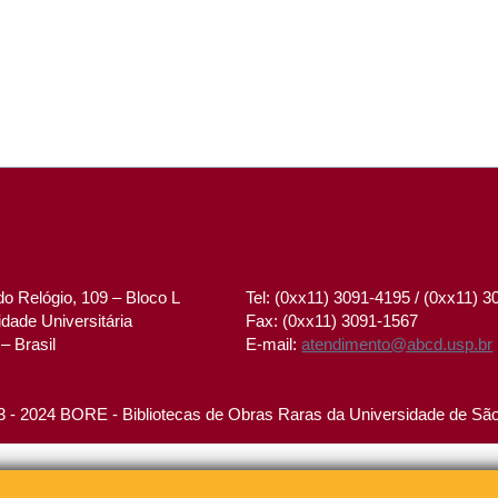
o Relógio, 109 – Bloco L
Tel: (0xx11) 3091-4195 / (0xx11) 
dade Universitária
Fax: (0xx11) 3091-1567
– Brasil
E-mail:
atendimento@abcd.usp.br
 - 2024 BORE - Bibliotecas de Obras Raras da Universidade de Sã