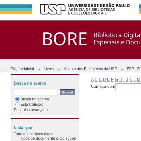
Filtrar por: Assunto
Repositório DSpace/Manakin + Corisco
BORE
Biblioteca Digit
Especiais e Doc
→
→
→
Página Inicial
Livros
Acervo das Bibliotecas da USP
FSP - F
A
B
C
D
E
F
G
H
I
J
K
L
M
Busca no acervo
Começa com
Busca no acervo
Esta Coleção
Pesquisa avançada
Listar por
Todo a biblioteca digital
Tipos de documento & Coleções