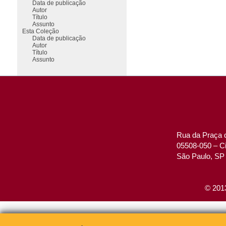
Data de publicação
Autor
Título
Assunto
Esta Coleção
Data de publicação
Autor
Título
Assunto
Rua da Praça d
05508-050 – Ci
São Paulo, SP 
© 2013