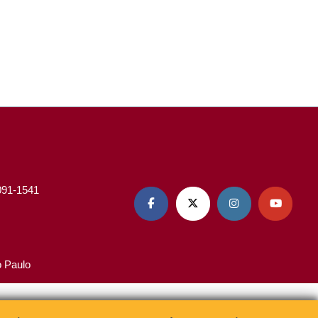
3091-1541




o Paulo