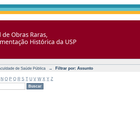
al de Obras Raras,
umentação Histórica da USP
→
Filtrar por: Assunto
aculdade de Saúde Pública
N
O
P
Q
R
S
T
U
V
W
X
Y
Z