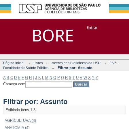
Filtrar por:
Repositório
BORE
Entrar
DSpace/Manakin + Corisco
Assunto
→
→
→
Página Inicial
Livros
Acervo das Bibliotecas da USP
FSP -
→
Filtrar por: Assunto
Faculdade de Saúde Pública
A
B
C
D
E
F
G
H
I
J
K
L
M
N
O
P
Q
R
S
T
U
V
W
X
Y
Z
Começa com
Filtrar por: Assunto
Exibindo itens 1-3
AGRICULTURA (4)
ANATOMIA (4)