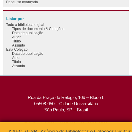
Pesquisa avançada
Listar por
Todo a biblioteca digital
Tipos de documento & Coleções
Data de publicação
Autor
Título
Assunto
Esta Coleção
Data de publicação
Autor
Título
Assunto
Rua da Praça do Relógio, 109 – Bloco L
05508-050 – Cidade Universitária
São Paulo, SP – Brasil
Tel: (0xx11) 3091-4195 / (0xx11) 3091-1541
Fax: (0xx11) 3091-1567
A ABCD USP - Agência de Bibliotecas e Coleções Digitais