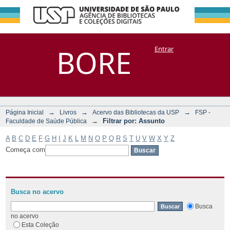
Filtrar por:
Repositório
BORE
Entrar
DSpace/Manakin + Corisco
Assunto
→
→
→
Página Inicial
Livros
Acervo das Bibliotecas da USP
FSP -
→
Filtrar por: Assunto
Faculdade de Saúde Pública
A
B
C
D
E
F
G
H
I
J
K
L
M
N
O
P
Q
R
S
T
U
V
W
X
Y
Z
Começa com
Busca no acervo
Busca
no acervo
Esta Coleção