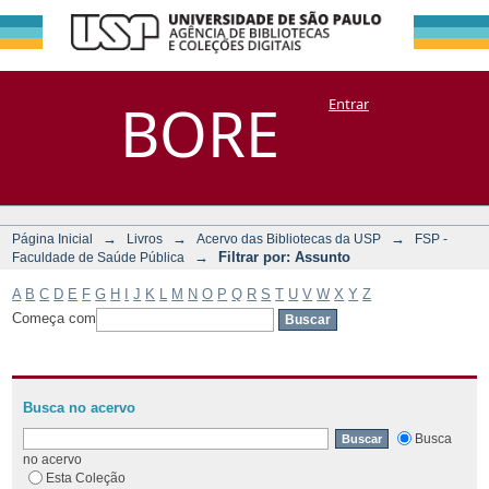
Filtrar por:
Repositório
BORE
Entrar
DSpace/Manakin + Corisco
Assunto
→
→
→
Página Inicial
Livros
Acervo das Bibliotecas da USP
FSP -
→
Filtrar por: Assunto
Faculdade de Saúde Pública
A
B
C
D
E
F
G
H
I
J
K
L
M
N
O
P
Q
R
S
T
U
V
W
X
Y
Z
Começa com
Busca no acervo
Busca
no acervo
Esta Coleção