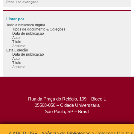
Pesquisa avançada
Listar por
Todo a biblioteca digital
Tipos de documento & Coleções
Data de publicação
Autor
Título
Assunto
Esta Coleção
Data de publicação
Autor
Título
Assunto
Rua da Praça do Relógio, 109 – Bloco L
05508-050 – Cidade Universitária
São Paulo, SP – Brasil
Tel: (0xx11) 3091-4195 / (0xx11) 3091-1541
Fax: (0xx11) 3091-1567
A ABCD USP - Agência de Bibliotecas e Coleções Digitais