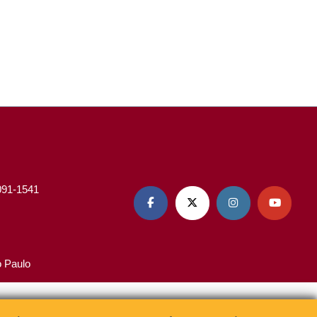
3091-1541




o Paulo