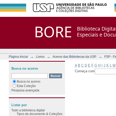
Filtrar por: Assunto
Repositório DSpace/Manakin + Corisco
BORE
Biblioteca Digit
Especiais e Doc
→
→
→
Página Inicial
Livros
Acervo das Bibliotecas da USP
FSP - F
A
B
C
D
E
F
G
H
I
J
K
L
M
Busca no acervo
Começa com
Busca no acervo
Esta Coleção
Pesquisa avançada
Listar por
Todo a biblioteca digital
Tipos de documento & Coleções