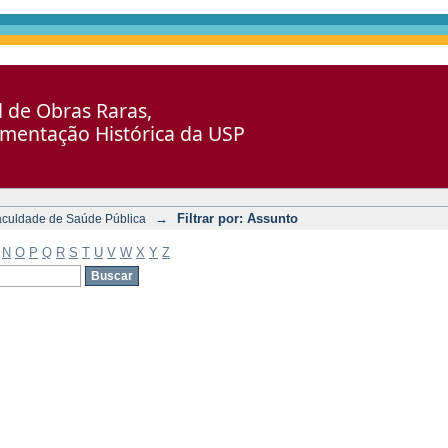
al de Obras Raras,
umentação Histórica da USP
→
Filtrar por: Assunto
aculdade de Saúde Pública
N
O
P
Q
R
S
T
U
V
W
X
Y
Z