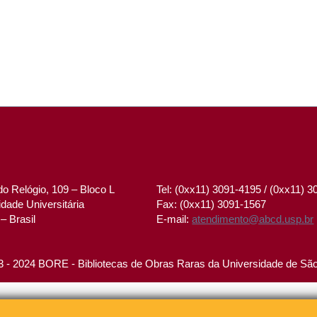
o Relógio, 109 – Bloco L
Tel: (0xx11) 3091-4195 / (0xx11) 
dade Universitária
Fax: (0xx11) 3091-1567
– Brasil
E-mail:
atendimento@abcd.usp.br
 - 2024 BORE - Bibliotecas de Obras Raras da Universidade de Sã