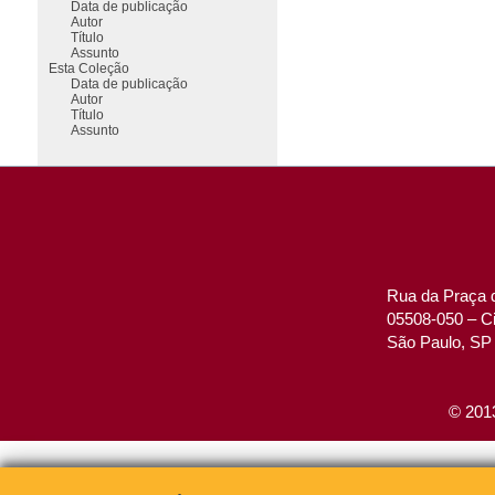
Data de publicação
Autor
Título
Assunto
Esta Coleção
Data de publicação
Autor
Título
Assunto
Rua da Praça d
05508-050 – Ci
São Paulo, SP 
© 2013