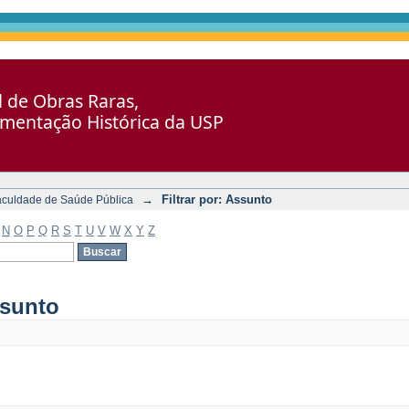
al de Obras Raras,
umentação Histórica da USP
→
Filtrar por: Assunto
aculdade de Saúde Pública
N
O
P
Q
R
S
T
U
V
W
X
Y
Z
ssunto