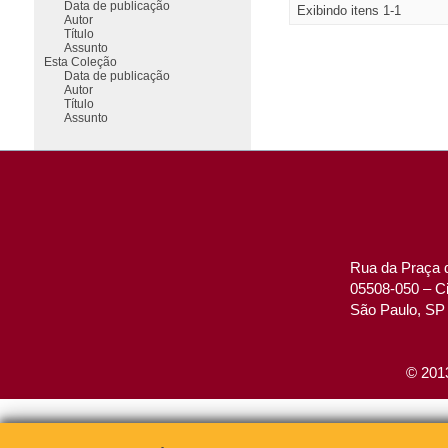
Data de publicação
Exibindo itens 1-1
Autor
Título
Assunto
Esta Coleção
Data de publicação
Autor
Título
Assunto
Rua da Praça d
05508-050 – Ci
São Paulo, SP 
© 2013