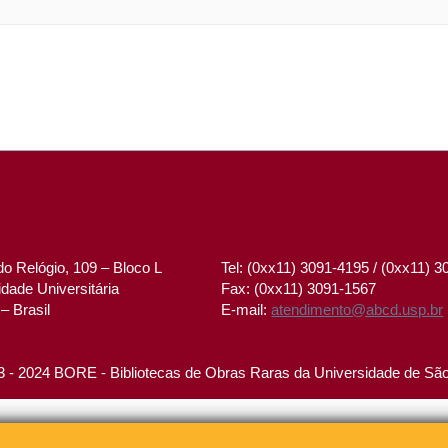
o Relógio, 109 – Bloco L
Tel: (0xx11) 3091-4195 / (0xx11) 
dade Universitária
Fax: (0xx11) 3091-1567
– Brasil
E-mail:
atendimento@abcd.usp.br
 - 2024 BORE - Bibliotecas de Obras Raras da Universidade de Sã