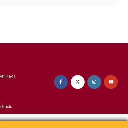
3091-1541




o Paulo