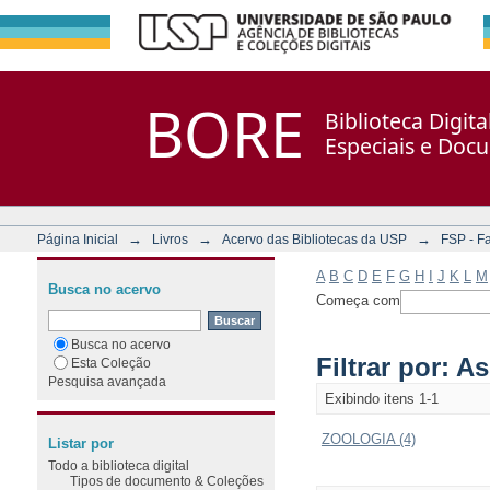
Filtrar por: Assunto
Repositório DSpace/Manakin + Corisco
BORE
Biblioteca Digit
Especiais e Doc
→
→
→
Página Inicial
Livros
Acervo das Bibliotecas da USP
FSP - F
A
B
C
D
E
F
G
H
I
J
K
L
M
Busca no acervo
Começa com
Busca no acervo
Filtrar por: A
Esta Coleção
Pesquisa avançada
Exibindo itens 1-1
ZOOLOGIA (4)
Listar por
Todo a biblioteca digital
Tipos de documento & Coleções