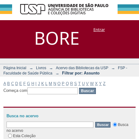
Filtrar por:
Repositório
BORE
Entrar
DSpace/Manakin + Corisco
Assunto
→
→
→
Página Inicial
Livros
Acervo das Bibliotecas da USP
FSP -
→
Filtrar por: Assunto
Faculdade de Saúde Pública
A
B
C
D
E
F
G
H
I
J
K
L
M
N
O
P
Q
R
S
T
U
V
W
X
Y
Z
Começa com
Busca no acervo
Busca
no acervo
Esta Coleção