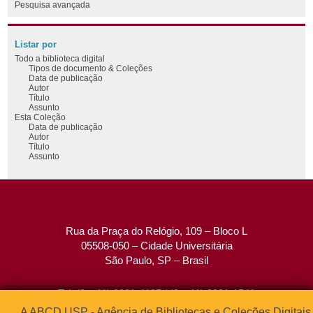
Pesquisa avançada
Listar por
Todo a biblioteca digital
Tipos de documento & Coleções
Data de publicação
Autor
Título
Assunto
Esta Coleção
Data de publicação
Autor
Título
Assunto
Rua da Praça do Relógio, 109 – Bloco L
05508-050 – Cidade Universitária
São Paulo, SP – Brasil
Tel: (0xx11) 3091-4195 / (0xx11) 3091-1541
Fax: (0xx11) 3091-1567
A ABCD USP - Agência de Bibliotecas e Coleções Digitais