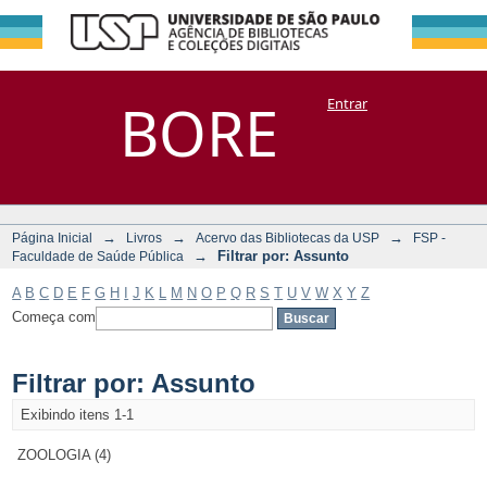
Filtrar por:
Repositório
BORE
Entrar
DSpace/Manakin + Corisco
Assunto
→
→
→
Página Inicial
Livros
Acervo das Bibliotecas da USP
FSP -
→
Filtrar por: Assunto
Faculdade de Saúde Pública
A
B
C
D
E
F
G
H
I
J
K
L
M
N
O
P
Q
R
S
T
U
V
W
X
Y
Z
Começa com
Filtrar por: Assunto
Exibindo itens 1-1
ZOOLOGIA (4)