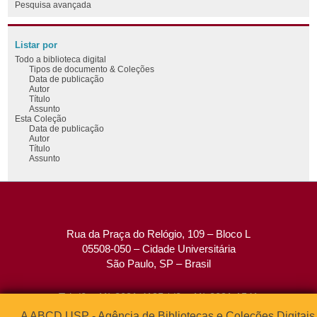
Pesquisa avançada
Listar por
Todo a biblioteca digital
Tipos de documento & Coleções
Data de publicação
Autor
Título
Assunto
Esta Coleção
Data de publicação
Autor
Título
Assunto
Rua da Praça do Relógio, 109 – Bloco L
05508-050 – Cidade Universitária
São Paulo, SP – Brasil
Tel: (0xx11) 3091-4195 / (0xx11) 3091-1541
Fax: (0xx11) 3091-1567
A ABCD USP - Agência de Bibliotecas e Coleções Digitais