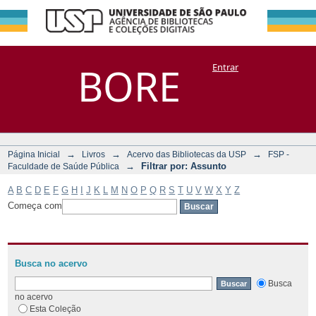
Filtrar por:
Repositório
BORE
Entrar
DSpace/Manakin + Corisco
Assunto
→
→
→
Página Inicial
Livros
Acervo das Bibliotecas da USP
FSP -
→
Filtrar por: Assunto
Faculdade de Saúde Pública
A
B
C
D
E
F
G
H
I
J
K
L
M
N
O
P
Q
R
S
T
U
V
W
X
Y
Z
Começa com
Busca no acervo
Busca
no acervo
Esta Coleção