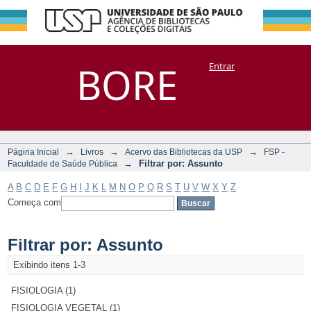
Filtrar por:
Repositório
BORE
Entrar
DSpace/Manakin + Corisco
Assunto
→
→
→
Página Inicial
Livros
Acervo das Bibliotecas da USP
FSP -
→
Filtrar por: Assunto
Faculdade de Saúde Pública
A
B
C
D
E
F
G
H
I
J
K
L
M
N
O
P
Q
R
S
T
U
V
W
X
Y
Z
Começa com
Filtrar por: Assunto
Exibindo itens 1-3
FISIOLOGIA (1)
FISIOLOGIA VEGETAL (1)