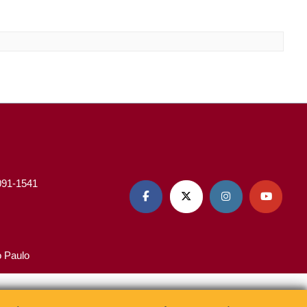
3091-1541




o Paulo