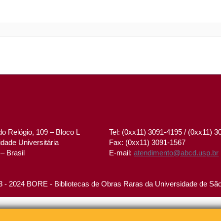
o Relógio, 109 – Bloco L
Tel: (0xx11) 3091-4195 / (0xx11) 
dade Universitária
Fax: (0xx11) 3091-1567
– Brasil
E-mail:
atendimento@abcd.usp.br
 - 2024 BORE - Bibliotecas de Obras Raras da Universidade de Sã