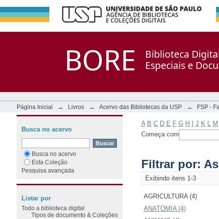
Filtrar por: Assunto
Repositório DSpace/Manakin + Corisco
BORE
Biblioteca Digit
Especiais e Doc
→
→
→
Página Inicial
Livros
Acervo das Bibliotecas da USP
FSP - F
A
B
C
D
E
F
G
H
I
J
K
L
M
Busca no acervo
Começa com
Busca no acervo
Filtrar por: A
Esta Coleção
Pesquisa avançada
Exibindo itens 1-3
AGRICULTURA (4)
Listar por
Todo a biblioteca digital
ANATOMIA (4)
Tipos de documento & Coleções