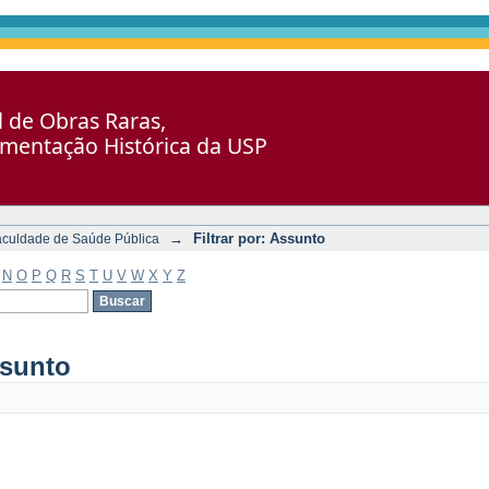
al de Obras Raras,
umentação Histórica da USP
→
Filtrar por: Assunto
aculdade de Saúde Pública
N
O
P
Q
R
S
T
U
V
W
X
Y
Z
ssunto