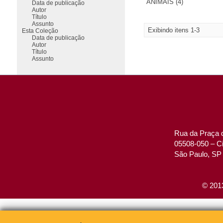
ANIMAIS (4)
Data de publicação
Autor
Título
Assunto
Exibindo itens 1-3
Esta Coleção
Data de publicação
Autor
Título
Assunto
Rua da Praça d
05508-050 – Ci
São Paulo, SP 
© 2013