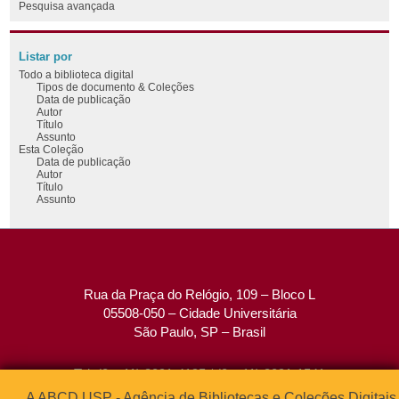
Pesquisa avançada
Listar por
Todo a biblioteca digital
Tipos de documento & Coleções
Data de publicação
Autor
Título
Assunto
Esta Coleção
Data de publicação
Autor
Título
Assunto
Rua da Praça do Relógio, 109 – Bloco L
05508-050 – Cidade Universitária
São Paulo, SP – Brasil
Tel: (0xx11) 3091-4195 / (0xx11) 3091-1541
Fax: (0xx11) 3091-1567
A ABCD USP - Agência de Bibliotecas e Coleções Digitais