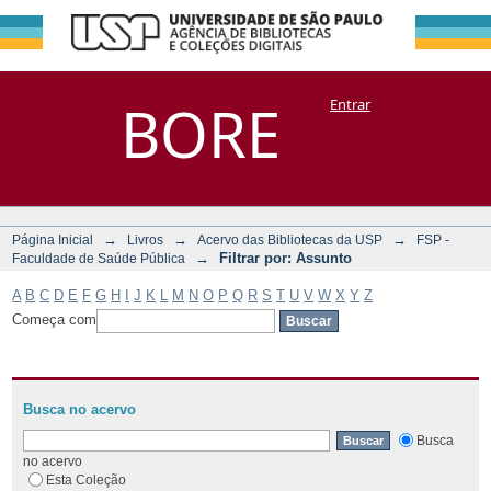
Filtrar por:
Repositório
BORE
Entrar
DSpace/Manakin + Corisco
Assunto
→
→
→
Página Inicial
Livros
Acervo das Bibliotecas da USP
FSP -
→
Filtrar por: Assunto
Faculdade de Saúde Pública
A
B
C
D
E
F
G
H
I
J
K
L
M
N
O
P
Q
R
S
T
U
V
W
X
Y
Z
Começa com
Busca no acervo
Busca
no acervo
Esta Coleção