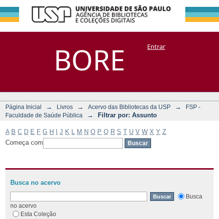
Filtrar por:
Repositório
BORE
Entrar
DSpace/Manakin + Corisco
Assunto
→
→
→
Página Inicial
Livros
Acervo das Bibliotecas da USP
FSP -
→
Filtrar por: Assunto
Faculdade de Saúde Pública
A
B
C
D
E
F
G
H
I
J
K
L
M
N
O
P
Q
R
S
T
U
V
W
X
Y
Z
Começa com
Busca no acervo
Busca
no acervo
Esta Coleção