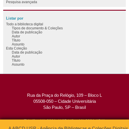
Pesquisa avançada
Listar por
Todo a biblioteca digital
Tipos de documento & Coleções
Data de publicação
Autor
Título
Assunto
Esta Coleção
Data de publicação
Autor
Título
Assunto
Rua da Praça do Relógio, 109 – Bloco L
05508-050 – Cidade Universitária
São Paulo, SP – Brasil
Tel: (0xx11) 3091-4195 / (0xx11) 3091-1541
Fax: (0xx11) 3091-1567
A ABCD USP - Agência de Bibliotecas e Coleções Digitais