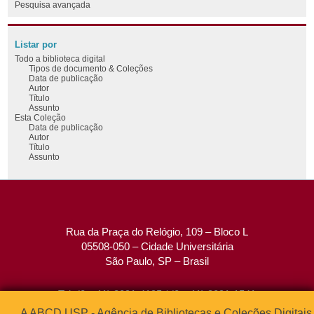
Pesquisa avançada
Listar por
Todo a biblioteca digital
Tipos de documento & Coleções
Data de publicação
Autor
Título
Assunto
Esta Coleção
Data de publicação
Autor
Título
Assunto
Rua da Praça do Relógio, 109 – Bloco L
05508-050 – Cidade Universitária
São Paulo, SP – Brasil
Tel: (0xx11) 3091-4195 / (0xx11) 3091-1541
Fax: (0xx11) 3091-1567
A ABCD USP - Agência de Bibliotecas e Coleções Digitais