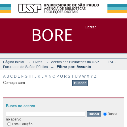
Filtrar por:
Repositório
BORE
Entrar
DSpace/Manakin + Corisco
Assunto
→
→
→
Página Inicial
Livros
Acervo das Bibliotecas da USP
FSP -
→
Filtrar por: Assunto
Faculdade de Saúde Pública
A
B
C
D
E
F
G
H
I
J
K
L
M
N
O
P
Q
R
S
T
U
V
W
X
Y
Z
Começa com
Busca no acervo
Busca
no acervo
Esta Coleção