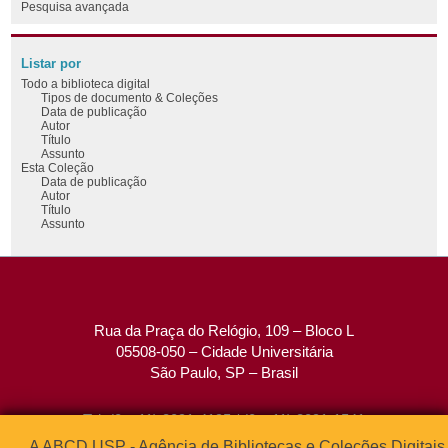
Pesquisa avançada
Listar por
Todo a biblioteca digital
Tipos de documento & Coleções
Data de publicação
Autor
Título
Assunto
Esta Coleção
Data de publicação
Autor
Título
Assunto
Rua da Praça do Relógio, 109 – Bloco L
05508-050 – Cidade Universitária
São Paulo, SP – Brasil
Tel: (0xx11) 3091-4195 / (0xx11) 3091-1541
Fax: (0xx11) 3091-1567
A ABCD USP - Agência de Bibliotecas e Coleções Digitais