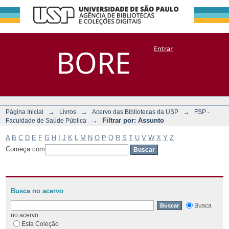
Filtrar por:
Repositório
BORE
Entrar
DSpace/Manakin + Corisco
Assunto
→
→
→
Página Inicial
Livros
Acervo das Bibliotecas da USP
FSP -
→
Filtrar por: Assunto
Faculdade de Saúde Pública
A
B
C
D
E
F
G
H
I
J
K
L
M
N
O
P
Q
R
S
T
U
V
W
X
Y
Z
Começa com
Busca no acervo
Busca
no acervo
Esta Coleção