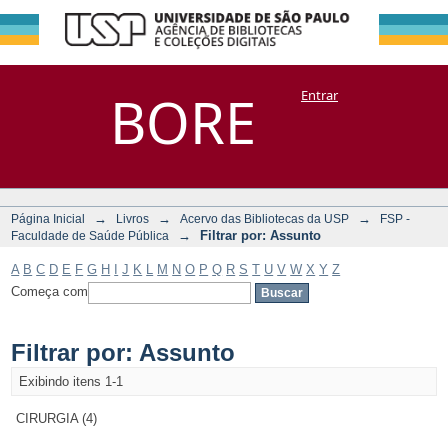
Filtrar por:
Repositório
BORE
Entrar
DSpace/Manakin + Corisco
Assunto
→
→
→
Página Inicial
Livros
Acervo das Bibliotecas da USP
FSP -
→
Filtrar por: Assunto
Faculdade de Saúde Pública
A
B
C
D
E
F
G
H
I
J
K
L
M
N
O
P
Q
R
S
T
U
V
W
X
Y
Z
Começa com
Filtrar por: Assunto
Exibindo itens 1-1
CIRURGIA (4)