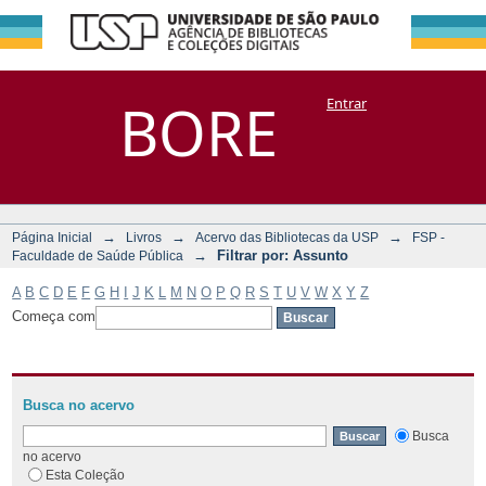
Filtrar por:
Repositório
BORE
Entrar
DSpace/Manakin + Corisco
Assunto
→
→
→
Página Inicial
Livros
Acervo das Bibliotecas da USP
FSP -
→
Filtrar por: Assunto
Faculdade de Saúde Pública
A
B
C
D
E
F
G
H
I
J
K
L
M
N
O
P
Q
R
S
T
U
V
W
X
Y
Z
Começa com
Busca no acervo
Busca
no acervo
Esta Coleção