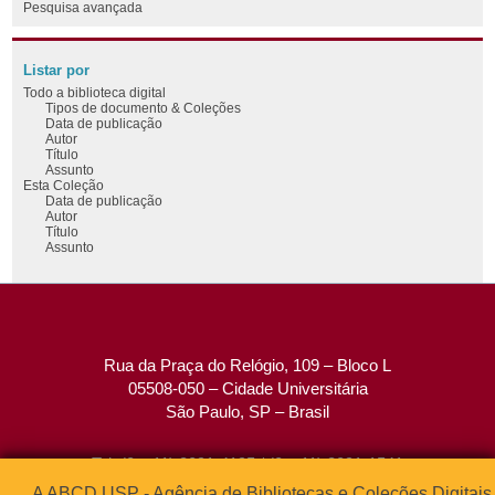
Pesquisa avançada
Listar por
Todo a biblioteca digital
Tipos de documento & Coleções
Data de publicação
Autor
Título
Assunto
Esta Coleção
Data de publicação
Autor
Título
Assunto
Rua da Praça do Relógio, 109 – Bloco L
05508-050 – Cidade Universitária
São Paulo, SP – Brasil
Tel: (0xx11) 3091-4195 / (0xx11) 3091-1541
Fax: (0xx11) 3091-1567
A ABCD USP - Agência de Bibliotecas e Coleções Digitais