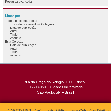
Pesquisa avançada
Listar por
Todo a biblioteca digital
Tipos de documento & Coleções
Data de publicação
Autor
Título
Assunto
Esta Coleção
Data de publicação
Autor
Título
Assunto
Rua da Praça do Relógio, 109 – Bloco L
05508-050 – Cidade Universitária
São Paulo, SP – Brasil
Tel: (0xx11) 3091-4195 / (0xx11) 3091-1541
Fax: (0xx11) 3091-1567
A ABCD USP - Agência de Bibliotecas e Coleções Digitais