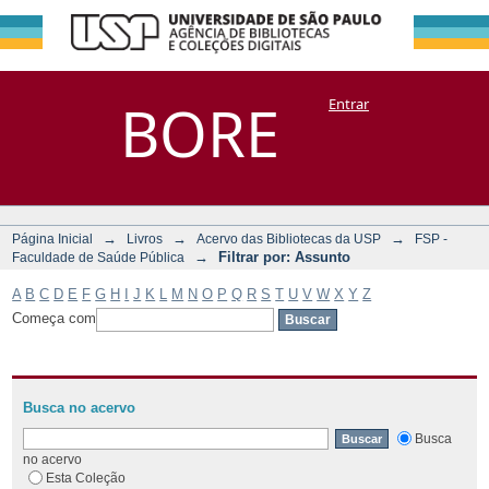
Filtrar por:
Repositório
BORE
Entrar
DSpace/Manakin + Corisco
Assunto
→
→
→
Página Inicial
Livros
Acervo das Bibliotecas da USP
FSP -
→
Filtrar por: Assunto
Faculdade de Saúde Pública
A
B
C
D
E
F
G
H
I
J
K
L
M
N
O
P
Q
R
S
T
U
V
W
X
Y
Z
Começa com
Busca no acervo
Busca
no acervo
Esta Coleção