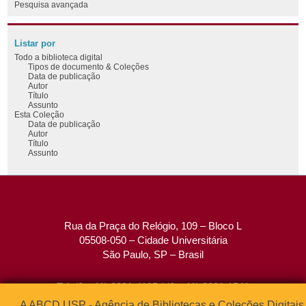
Pesquisa avançada
Listar por
Todo a biblioteca digital
Tipos de documento & Coleções
Data de publicação
Autor
Título
Assunto
Esta Coleção
Data de publicação
Autor
Título
Assunto
Rua da Praça do Relógio, 109 – Bloco L
05508-050 – Cidade Universitária
São Paulo, SP – Brasil
Tel: (0xx11) 3091-4195 / (0xx11) 3091-1541
Fax: (0xx11) 3091-1567
A ABCD USP - Agência de Bibliotecas e Coleções Digitais