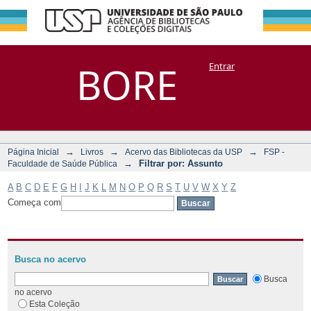
Filtrar por:
Repositório
BORE
Entrar
DSpace/Manakin + Corisco
Assunto
→
→
→
Página Inicial
Livros
Acervo das Bibliotecas da USP
FSP -
→
Filtrar por: Assunto
Faculdade de Saúde Pública
A
B
C
D
E
F
G
H
I
J
K
L
M
N
O
P
Q
R
S
T
U
V
W
X
Y
Z
Começa com
Busca no acervo
Busca
no acervo
Esta Coleção