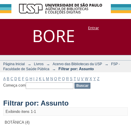
Filtrar por:
Repositório
BORE
Entrar
DSpace/Manakin + Corisco
Assunto
→
→
→
Página Inicial
Livros
Acervo das Bibliotecas da USP
FSP -
→
Filtrar por: Assunto
Faculdade de Saúde Pública
A
B
C
D
E
F
G
H
I
J
K
L
M
N
O
P
Q
R
S
T
U
V
W
X
Y
Z
Começa com
Filtrar por: Assunto
Exibindo itens 1-1
BOTÂNICA (4)