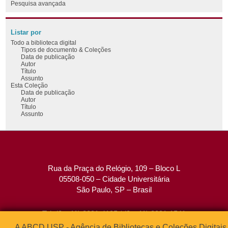
Pesquisa avançada
Listar por
Todo a biblioteca digital
Tipos de documento & Coleções
Data de publicação
Autor
Título
Assunto
Esta Coleção
Data de publicação
Autor
Título
Assunto
Rua da Praça do Relógio, 109 – Bloco L
05508-050 – Cidade Universitária
São Paulo, SP – Brasil
Tel: (0xx11) 3091-4195 / (0xx11) 3091-1541
Fax: (0xx11) 3091-1567
A ABCD USP - Agência de Bibliotecas e Coleções Digitais