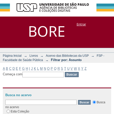
Filtrar por:
Repositório
BORE
Entrar
DSpace/Manakin + Corisco
Assunto
→
→
→
Página Inicial
Livros
Acervo das Bibliotecas da USP
FSP -
→
Filtrar por: Assunto
Faculdade de Saúde Pública
A
B
C
D
E
F
G
H
I
J
K
L
M
N
O
P
Q
R
S
T
U
V
W
X
Y
Z
Começa com
Busca no acervo
Busca
no acervo
Esta Coleção