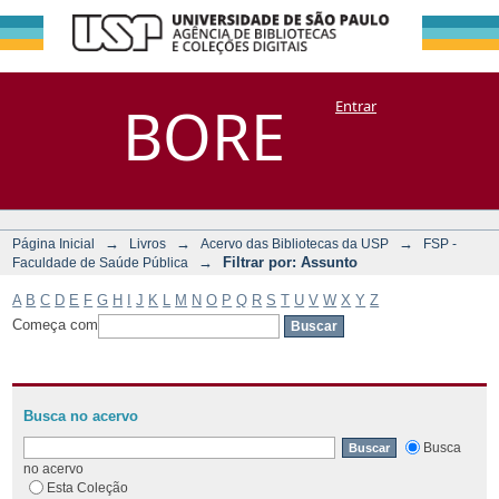
Filtrar por:
Repositório
BORE
Entrar
DSpace/Manakin + Corisco
Assunto
→
→
→
Página Inicial
Livros
Acervo das Bibliotecas da USP
FSP -
→
Filtrar por: Assunto
Faculdade de Saúde Pública
A
B
C
D
E
F
G
H
I
J
K
L
M
N
O
P
Q
R
S
T
U
V
W
X
Y
Z
Começa com
Busca no acervo
Busca
no acervo
Esta Coleção