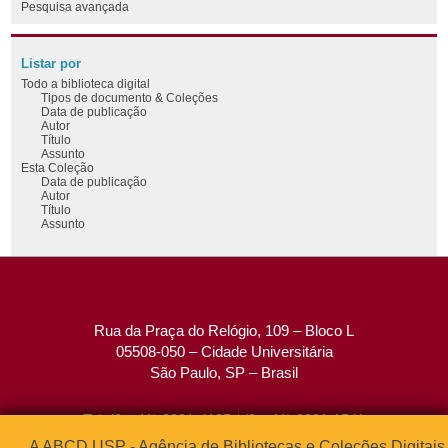
Pesquisa avançada
Listar por
Todo a biblioteca digital
Tipos de documento & Coleções
Data de publicação
Autor
Título
Assunto
Esta Coleção
Data de publicação
Autor
Título
Assunto
Rua da Praça do Relógio, 109 – Bloco L
05508-050 – Cidade Universitária
São Paulo, SP – Brasil
Tel: (0xx11) 3091-4195 / (0xx11) 3091-1541
Fax: (0xx11) 3091-1567
A ABCD USP - Agência de Bibliotecas e Coleções Digitais