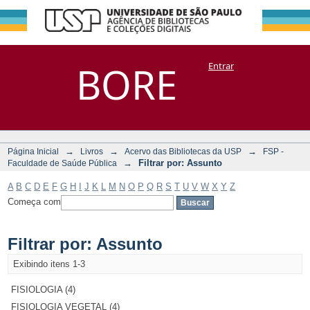
Filtrar por:
Repositório
BORE
Entrar
DSpace/Manakin + Corisco
Assunto
→
→
→
Página Inicial
Livros
Acervo das Bibliotecas da USP
FSP -
→
Filtrar por: Assunto
Faculdade de Saúde Pública
A
B
C
D
E
F
G
H
I
J
K
L
M
N
O
P
Q
R
S
T
U
V
W
X
Y
Z
Começa com
Filtrar por: Assunto
Exibindo itens 1-3
FISIOLOGIA (4)
FISIOLOGIA VEGETAL (4)