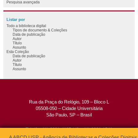
Pesquisa avançada
Listar por
Todo a biblioteca digital
Tipos de documento & Coleções
Data de publicação
Autor
Título
Assunto
Esta Coleção
Data de publicação
Autor
Título
Assunto
Rua da Praça do Relógio, 109 – Bloco L
05508-050 – Cidade Universitária
São Paulo, SP – Brasil
Tel: (0xx11) 3091-4195 / (0xx11) 3091-1541
Fax: (0xx11) 3091-1567
A ABCD USP - Agência de Bibliotecas e Coleções Digitais