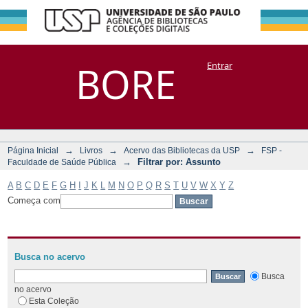
Filtrar por:
Repositório
BORE
Entrar
DSpace/Manakin + Corisco
Assunto
→
→
→
Página Inicial
Livros
Acervo das Bibliotecas da USP
FSP -
→
Filtrar por: Assunto
Faculdade de Saúde Pública
A
B
C
D
E
F
G
H
I
J
K
L
M
N
O
P
Q
R
S
T
U
V
W
X
Y
Z
Começa com
Busca no acervo
Busca
no acervo
Esta Coleção