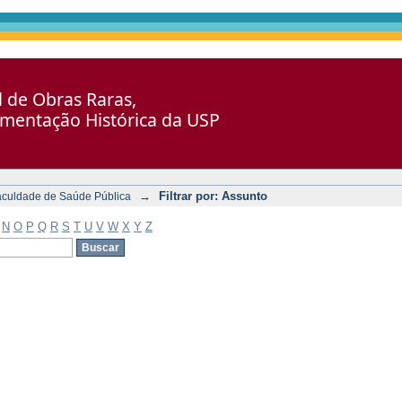
al de Obras Raras,
umentação Histórica da USP
→
Filtrar por: Assunto
aculdade de Saúde Pública
N
O
P
Q
R
S
T
U
V
W
X
Y
Z