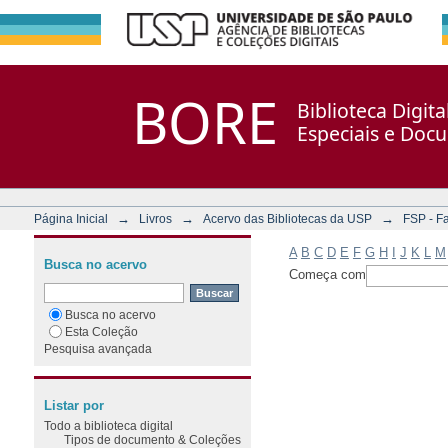
Filtrar por: Assunto
Repositório DSpace/Manakin + Corisco
BORE
Biblioteca Digit
Especiais e Doc
→
→
→
Página Inicial
Livros
Acervo das Bibliotecas da USP
FSP - F
A
B
C
D
E
F
G
H
I
J
K
L
M
Busca no acervo
Começa com
Busca no acervo
Esta Coleção
Pesquisa avançada
Listar por
Todo a biblioteca digital
Tipos de documento & Coleções