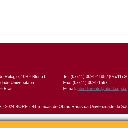
o Relógio, 109 – Bloco L
Tel: (0xx11) 3091-4195 / (0xx11) 
dade Universitária
Fax: (0xx11) 3091-1567
– Brasil
E-mail:
atendimento@abcd.usp.br
 - 2024 BORE - Bibliotecas de Obras Raras da Universidade de Sã