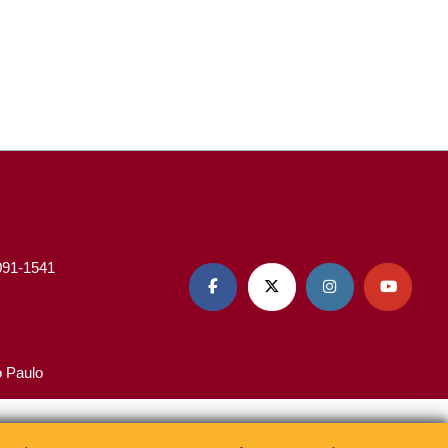
3091-1541




o Paulo