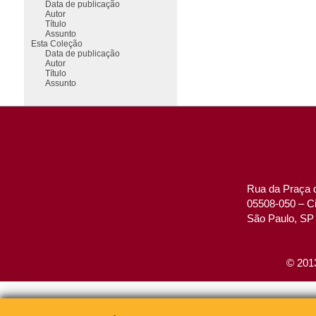
Data de publicação
Autor
Título
Assunto
Esta Coleção
Data de publicação
Autor
Título
Assunto
Rua da Praça d
05508-050 – Ci
São Paulo, SP 
© 2013