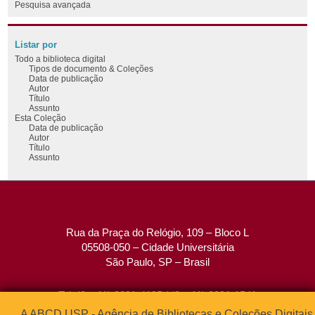
Pesquisa avançada
Listar por
Todo a biblioteca digital
Tipos de documento & Coleções
Data de publicação
Autor
Título
Assunto
Esta Coleção
Data de publicação
Autor
Título
Assunto
Rua da Praça do Relógio, 109 – Bloco L
05508-050 – Cidade Universitária
São Paulo, SP – Brasil
Tel: (0xx11) 3091-4195 / (0xx11) 3091-1541
Fax: (0xx11) 3091-1567
A ABCD USP - Agência de Bibliotecas e Coleções Digitais