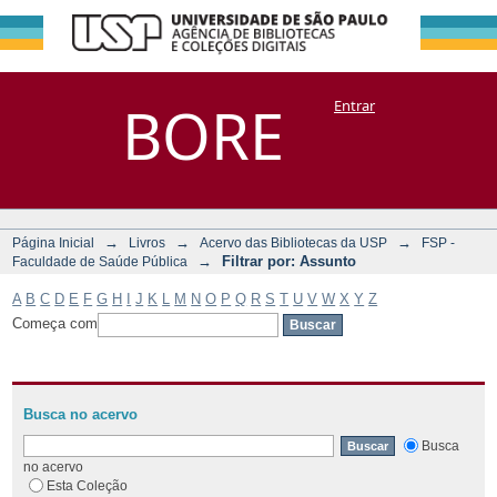
Filtrar por:
Repositório
BORE
Entrar
DSpace/Manakin + Corisco
Assunto
→
→
→
Página Inicial
Livros
Acervo das Bibliotecas da USP
FSP -
→
Filtrar por: Assunto
Faculdade de Saúde Pública
A
B
C
D
E
F
G
H
I
J
K
L
M
N
O
P
Q
R
S
T
U
V
W
X
Y
Z
Começa com
Busca no acervo
Busca
no acervo
Esta Coleção