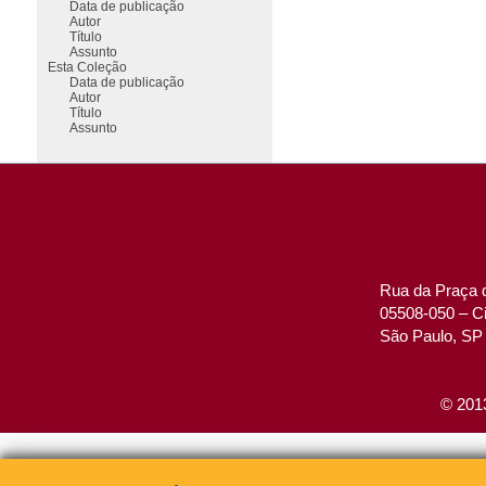
Data de publicação
Autor
Título
Assunto
Esta Coleção
Data de publicação
Autor
Título
Assunto
Rua da Praça d
05508-050 – Ci
São Paulo, SP 
© 2013