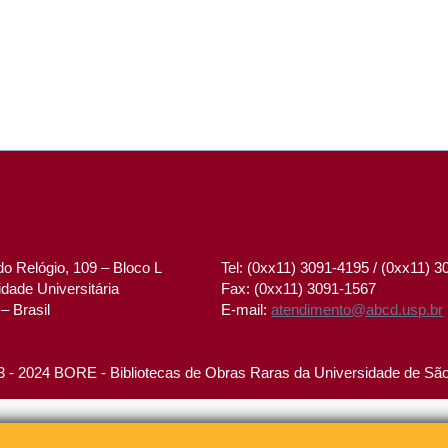
o Relógio, 109 – Bloco L
Tel: (0xx11) 3091-4195 / (0xx11) 
dade Universitária
Fax: (0xx11) 3091-1567
– Brasil
E-mail:
atendimento@abcd.usp.br
 - 2024 BORE - Bibliotecas de Obras Raras da Universidade de Sã