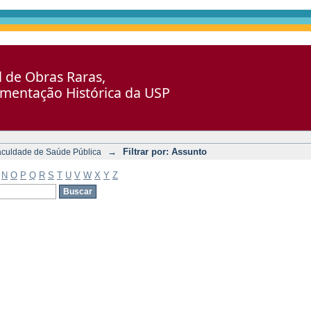
al de Obras Raras,
umentação Histórica da USP
→
Filtrar por: Assunto
aculdade de Saúde Pública
N
O
P
Q
R
S
T
U
V
W
X
Y
Z