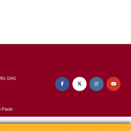
3091-1541




o Paulo