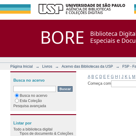
Filtrar por: Assunto
Repositório DSpace/Manakin + Corisco
BORE
Biblioteca Digit
Especiais e Doc
→
→
→
Página Inicial
Livros
Acervo das Bibliotecas da USP
FSP - F
A
B
C
D
E
F
G
H
I
J
K
L
M
Busca no acervo
Começa com
Busca no acervo
Esta Coleção
Pesquisa avançada
Listar por
Todo a biblioteca digital
Tipos de documento & Coleções