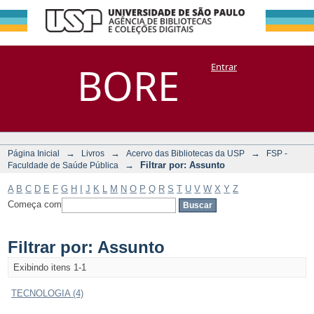
Filtrar por:
Repositório
BORE
Entrar
DSpace/Manakin + Corisco
Assunto
→
→
→
Página Inicial
Livros
Acervo das Bibliotecas da USP
FSP -
→
Filtrar por: Assunto
Faculdade de Saúde Pública
A
B
C
D
E
F
G
H
I
J
K
L
M
N
O
P
Q
R
S
T
U
V
W
X
Y
Z
Começa com
Filtrar por: Assunto
Exibindo itens 1-1
TECNOLOGIA (4)