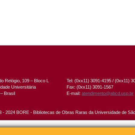
o Relógio, 109 – Bloco L
Tel: (0xx11) 3091-4195 / (0xx11) 
dade Universitária
Fax: (0xx11) 3091-1567
– Brasil
E-mail:
atendimento@abcd.usp.br
 - 2024 BORE - Bibliotecas de Obras Raras da Universidade de Sã