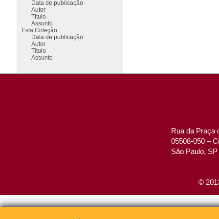
Data de publicação
Autor
Título
Assunto
Esta Coleção
Data de publicação
Autor
Título
Assunto
Rua da Praça d
05508-050 – Ci
São Paulo, SP 
© 2013