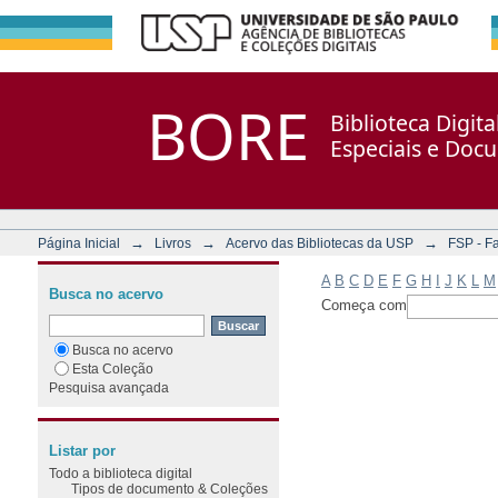
Filtrar por: Assunto
Repositório DSpace/Manakin + Corisco
BORE
Biblioteca Digit
Especiais e Doc
→
→
→
Página Inicial
Livros
Acervo das Bibliotecas da USP
FSP - F
A
B
C
D
E
F
G
H
I
J
K
L
M
Busca no acervo
Começa com
Busca no acervo
Esta Coleção
Pesquisa avançada
Listar por
Todo a biblioteca digital
Tipos de documento & Coleções