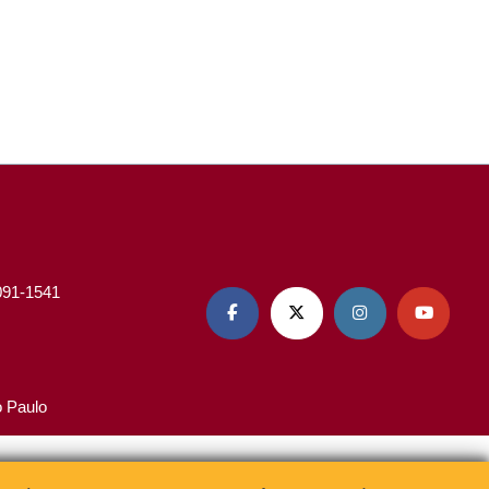
3091-1541




o Paulo