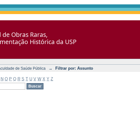
al de Obras Raras,
umentação Histórica da USP
→
Filtrar por: Assunto
aculdade de Saúde Pública
N
O
P
Q
R
S
T
U
V
W
X
Y
Z