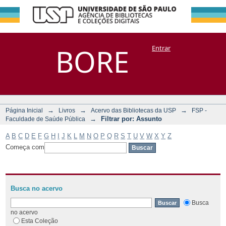
Filtrar por:
Repositório
BORE
Entrar
DSpace/Manakin + Corisco
Assunto
→
→
→
Página Inicial
Livros
Acervo das Bibliotecas da USP
FSP -
→
Filtrar por: Assunto
Faculdade de Saúde Pública
A
B
C
D
E
F
G
H
I
J
K
L
M
N
O
P
Q
R
S
T
U
V
W
X
Y
Z
Começa com
Busca no acervo
Busca
no acervo
Esta Coleção