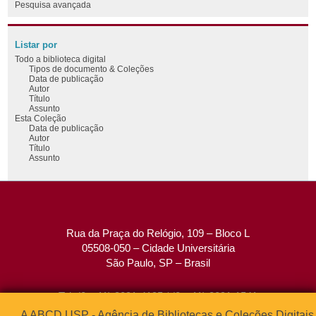
Pesquisa avançada
Listar por
Todo a biblioteca digital
Tipos de documento & Coleções
Data de publicação
Autor
Título
Assunto
Esta Coleção
Data de publicação
Autor
Título
Assunto
Rua da Praça do Relógio, 109 – Bloco L
05508-050 – Cidade Universitária
São Paulo, SP – Brasil
Tel: (0xx11) 3091-4195 / (0xx11) 3091-1541
Fax: (0xx11) 3091-1567
A ABCD USP - Agência de Bibliotecas e Coleções Digitais