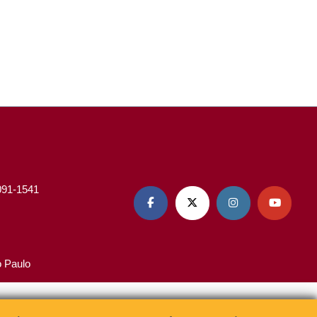
3091-1541




o Paulo