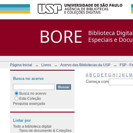
Filtrar por: Assunto
Repositório DSpace/Manakin + Corisco
BORE
Biblioteca Digit
Especiais e Doc
→
→
→
Página Inicial
Livros
Acervo das Bibliotecas da USP
FSP - F
A
B
C
D
E
F
G
H
I
J
K
L
M
Busca no acervo
Começa com
Busca no acervo
Esta Coleção
Pesquisa avançada
Listar por
Todo a biblioteca digital
Tipos de documento & Coleções