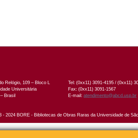
o Relógio, 109 – Bloco L
Tel: (0xx11) 3091-4195 / (0xx11) 
dade Universitária
Fax: (0xx11) 3091-1567
– Brasil
E-mail:
atendimento@abcd.usp.br
 - 2024 BORE - Bibliotecas de Obras Raras da Universidade de Sã