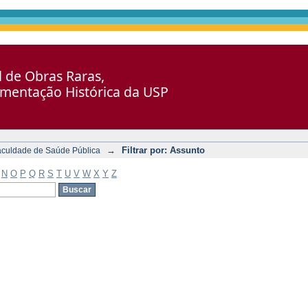
al de Obras Raras,
umentação Histórica da USP
→
Filtrar por: Assunto
aculdade de Saúde Pública
N
O
P
Q
R
S
T
U
V
W
X
Y
Z