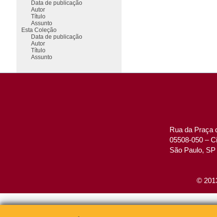
Data de publicação
Autor
Título
Assunto
Esta Coleção
Data de publicação
Autor
Título
Assunto
Rua da Praça d
05508-050 – Ci
São Paulo, SP 
© 2013