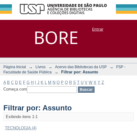
Filtrar por:
Repositório
BORE
Entrar
DSpace/Manakin + Corisco
Assunto
→
→
→
Página Inicial
Livros
Acervo das Bibliotecas da USP
FSP -
→
Filtrar por: Assunto
Faculdade de Saúde Pública
A
B
C
D
E
F
G
H
I
J
K
L
M
N
O
P
Q
R
S
T
U
V
W
X
Y
Z
Começa com
Filtrar por: Assunto
Exibindo itens 1-1
TECNOLOGIA (4)