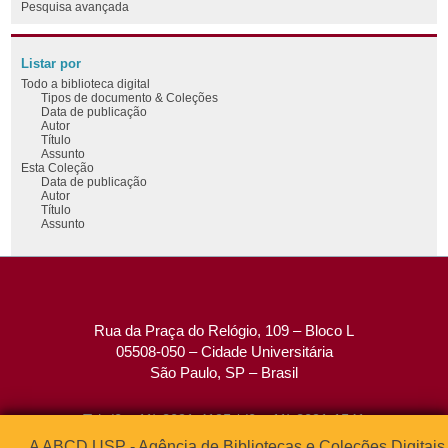
Pesquisa avançada
Listar por
Todo a biblioteca digital
Tipos de documento & Coleções
Data de publicação
Autor
Título
Assunto
Esta Coleção
Data de publicação
Autor
Título
Assunto
Rua da Praça do Relógio, 109 – Bloco L
05508-050 – Cidade Universitária
São Paulo, SP – Brasil
Tel: (0xx11) 3091-4195 / (0xx11) 3091-1541
Fax: (0xx11) 3091-1567
A ABCD USP - Agência de Bibliotecas e Coleções Digitais