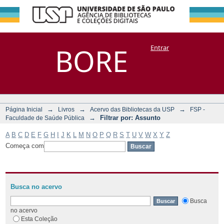
Filtrar por:
Repositório
BORE
Entrar
DSpace/Manakin + Corisco
Assunto
→
→
→
Página Inicial
Livros
Acervo das Bibliotecas da USP
FSP -
→
Filtrar por: Assunto
Faculdade de Saúde Pública
A
B
C
D
E
F
G
H
I
J
K
L
M
N
O
P
Q
R
S
T
U
V
W
X
Y
Z
Começa com
Busca no acervo
Busca
no acervo
Esta Coleção