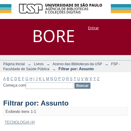
Filtrar por:
Repositório
BORE
Entrar
DSpace/Manakin + Corisco
Assunto
→
→
→
Página Inicial
Livros
Acervo das Bibliotecas da USP
FSP -
→
Filtrar por: Assunto
Faculdade de Saúde Pública
A
B
C
D
E
F
G
H
I
J
K
L
M
N
O
P
Q
R
S
T
U
V
W
X
Y
Z
Começa com
Filtrar por: Assunto
Exibindo itens 1-1
TECNOLOGIA (4)