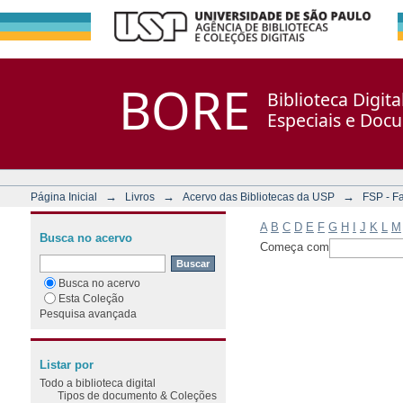
Filtrar por: Assunto
Repositório DSpace/Manakin + Corisco
BORE
Biblioteca Digit
Especiais e Doc
→
→
→
Página Inicial
Livros
Acervo das Bibliotecas da USP
FSP - F
A
B
C
D
E
F
G
H
I
J
K
L
M
Busca no acervo
Começa com
Busca no acervo
Esta Coleção
Pesquisa avançada
Listar por
Todo a biblioteca digital
Tipos de documento & Coleções