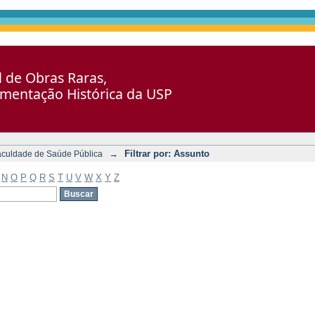
al de Obras Raras,
umentação Histórica da USP
→
Filtrar por: Assunto
aculdade de Saúde Pública
N
O
P
Q
R
S
T
U
V
W
X
Y
Z