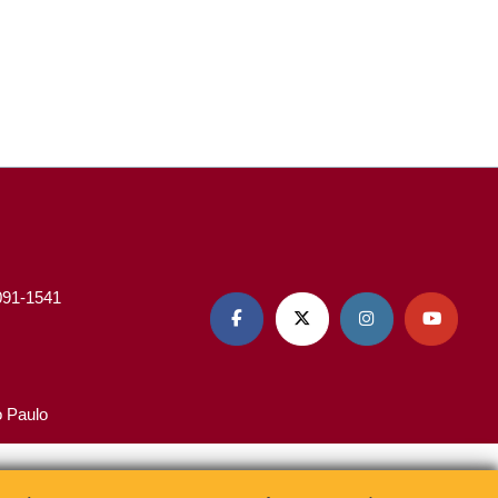
3091-1541




o Paulo