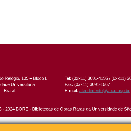
o Relógio, 109 – Bloco L
Tel: (0xx11) 3091-4195 / (0xx11) 
dade Universitária
Fax: (0xx11) 3091-1567
– Brasil
E-mail:
atendimento@abcd.usp.br
 - 2024 BORE - Bibliotecas de Obras Raras da Universidade de Sã