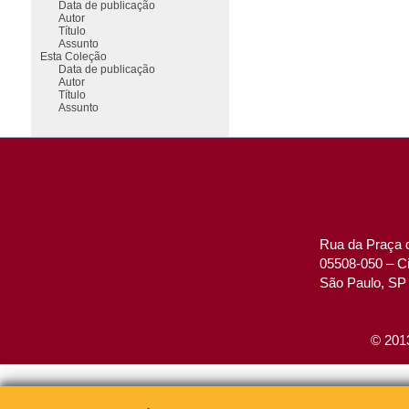
Data de publicação
Autor
Título
Assunto
Esta Coleção
Data de publicação
Autor
Título
Assunto
Rua da Praça d
05508-050 – Ci
São Paulo, SP 
© 2013