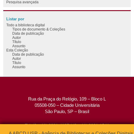
Pesquisa avançada
Listar por
Todo a biblioteca digital
Tipos de documento & Coleções
Data de publicação
Autor
Título
Assunto
Esta Coleção
Data de publicação
Autor
Título
Assunto
Rua da Praça do Relógio, 109 – Bloco L
05508-050 – Cidade Universitária
São Paulo, SP – Brasil
Tel: (0xx11) 3091-4195 / (0xx11) 3091-1541
Fax: (0xx11) 3091-1567
A ABCD USP - Agência de Bibliotecas e Coleções Digitais