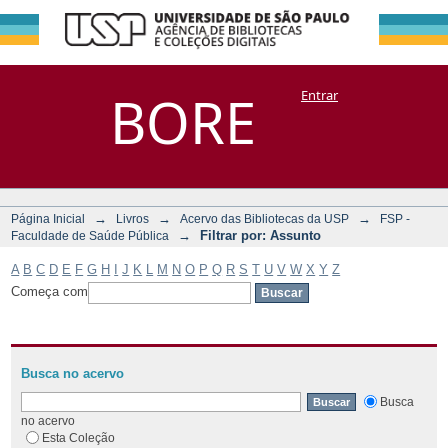
Filtrar por:
Repositório
BORE
Entrar
DSpace/Manakin + Corisco
Assunto
→
→
→
Página Inicial
Livros
Acervo das Bibliotecas da USP
FSP -
→
Filtrar por: Assunto
Faculdade de Saúde Pública
A
B
C
D
E
F
G
H
I
J
K
L
M
N
O
P
Q
R
S
T
U
V
W
X
Y
Z
Começa com
Busca no acervo
Busca
no acervo
Esta Coleção