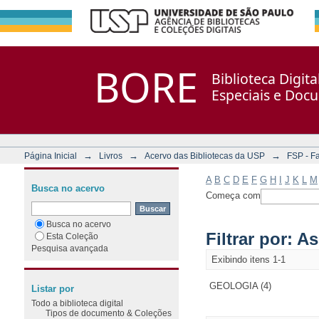
Filtrar por: Assunto
Repositório DSpace/Manakin + Corisco
BORE
Biblioteca Digit
Especiais e Doc
→
→
→
Página Inicial
Livros
Acervo das Bibliotecas da USP
FSP - F
A
B
C
D
E
F
G
H
I
J
K
L
M
Busca no acervo
Começa com
Busca no acervo
Filtrar por: A
Esta Coleção
Pesquisa avançada
Exibindo itens 1-1
GEOLOGIA (4)
Listar por
Todo a biblioteca digital
Tipos de documento & Coleções