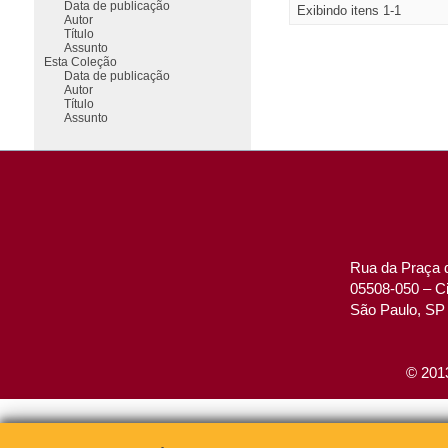
Data de publicação
Exibindo itens 1-1
Autor
Título
Assunto
Esta Coleção
Data de publicação
Autor
Título
Assunto
Rua da Praça d
05508-050 – Ci
São Paulo, SP 
© 2013