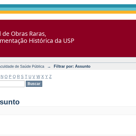
al de Obras Raras,
umentação Histórica da USP
→
Filtrar por: Assunto
aculdade de Saúde Pública
N
O
P
Q
R
S
T
U
V
W
X
Y
Z
ssunto