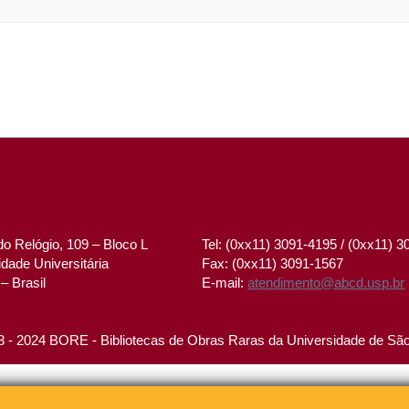
o Relógio, 109 – Bloco L
Tel: (0xx11) 3091-4195 / (0xx11) 
dade Universitária
Fax: (0xx11) 3091-1567
– Brasil
E-mail:
atendimento@abcd.usp.br
 - 2024 BORE - Bibliotecas de Obras Raras da Universidade de Sã