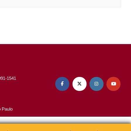
3091-1541




o Paulo