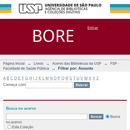
Filtrar por:
Repositório
BORE
Entrar
DSpace/Manakin + Corisco
Assunto
→
→
→
Página Inicial
Livros
Acervo das Bibliotecas da USP
FSP -
→
Filtrar por: Assunto
Faculdade de Saúde Pública
A
B
C
D
E
F
G
H
I
J
K
L
M
N
O
P
Q
R
S
T
U
V
W
X
Y
Z
Começa com
Busca no acervo
Busca
no acervo
Esta Coleção