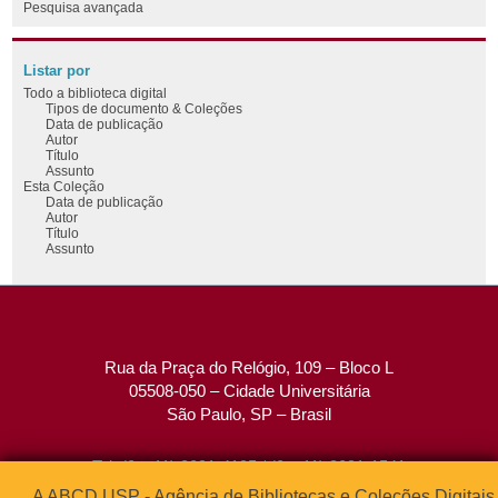
Pesquisa avançada
Listar por
Todo a biblioteca digital
Tipos de documento & Coleções
Data de publicação
Autor
Título
Assunto
Esta Coleção
Data de publicação
Autor
Título
Assunto
Rua da Praça do Relógio, 109 – Bloco L
05508-050 – Cidade Universitária
São Paulo, SP – Brasil
Tel: (0xx11) 3091-4195 / (0xx11) 3091-1541
Fax: (0xx11) 3091-1567
A ABCD USP - Agência de Bibliotecas e Coleções Digitais