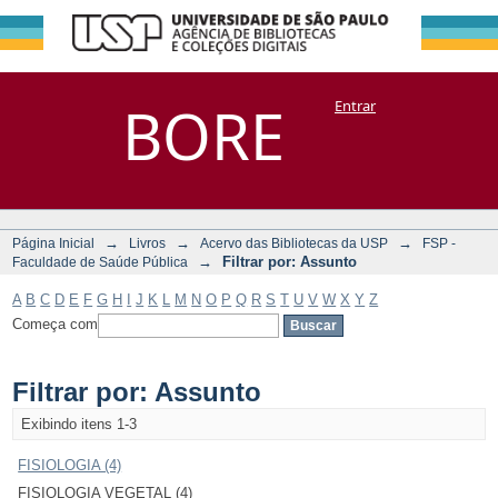
Filtrar por:
Repositório
BORE
Entrar
DSpace/Manakin + Corisco
Assunto
→
→
→
Página Inicial
Livros
Acervo das Bibliotecas da USP
FSP -
→
Filtrar por: Assunto
Faculdade de Saúde Pública
A
B
C
D
E
F
G
H
I
J
K
L
M
N
O
P
Q
R
S
T
U
V
W
X
Y
Z
Começa com
Filtrar por: Assunto
Exibindo itens 1-3
FISIOLOGIA (4)
FISIOLOGIA VEGETAL (4)