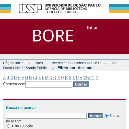
Filtrar por:
Repositório
BORE
Entrar
DSpace/Manakin + Corisco
Assunto
→
→
→
Página Inicial
Livros
Acervo das Bibliotecas da USP
FSP -
→
Filtrar por: Assunto
Faculdade de Saúde Pública
A
B
C
D
E
F
G
H
I
J
K
L
M
N
O
P
Q
R
S
T
U
V
W
X
Y
Z
Começa com
Busca no acervo
Busca
no acervo
Esta Coleção