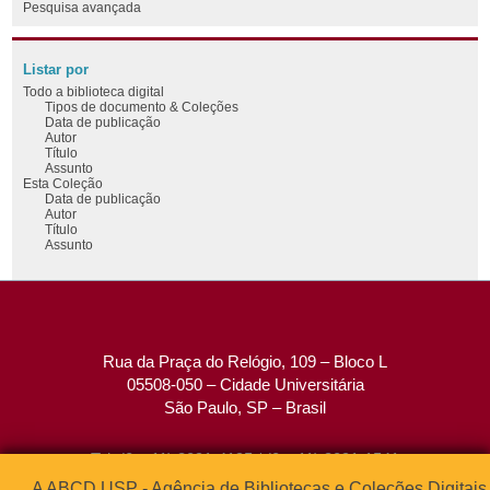
Pesquisa avançada
Listar por
Todo a biblioteca digital
Tipos de documento & Coleções
Data de publicação
Autor
Título
Assunto
Esta Coleção
Data de publicação
Autor
Título
Assunto
Rua da Praça do Relógio, 109 – Bloco L
05508-050 – Cidade Universitária
São Paulo, SP – Brasil
Tel: (0xx11) 3091-4195 / (0xx11) 3091-1541
Fax: (0xx11) 3091-1567
A ABCD USP - Agência de Bibliotecas e Coleções Digitais