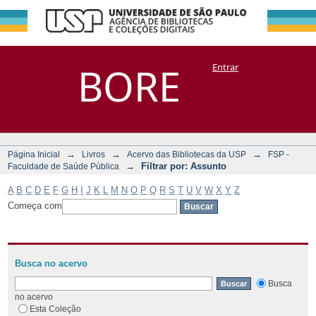
Filtrar por:
Repositório
BORE
Entrar
DSpace/Manakin + Corisco
Assunto
→
→
→
Página Inicial
Livros
Acervo das Bibliotecas da USP
FSP -
→
Filtrar por: Assunto
Faculdade de Saúde Pública
A
B
C
D
E
F
G
H
I
J
K
L
M
N
O
P
Q
R
S
T
U
V
W
X
Y
Z
Começa com
Busca no acervo
Busca
no acervo
Esta Coleção