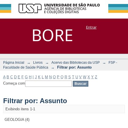
Filtrar por:
Repositório
BORE
Entrar
DSpace/Manakin + Corisco
Assunto
→
→
→
Página Inicial
Livros
Acervo das Bibliotecas da USP
FSP -
→
Filtrar por: Assunto
Faculdade de Saúde Pública
A
B
C
D
E
F
G
H
I
J
K
L
M
N
O
P
Q
R
S
T
U
V
W
X
Y
Z
Começa com
Filtrar por: Assunto
Exibindo itens 1-1
GEOLOGIA (4)