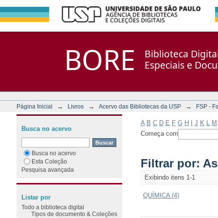
Filtrar por: Assunto
Repositório DSpace/Manakin + Corisco
BORE
Biblioteca Digit
Especiais e Doc
→
→
→
Página Inicial
Livros
Acervo das Bibliotecas da USP
FSP - F
A
B
C
D
E
F
G
H
I
J
K
L
M
Busca no acervo
Começa com
Busca no acervo
Filtrar por: A
Esta Coleção
Pesquisa avançada
Exibindo itens 1-1
QUÍMICA (4)
Listar por
Todo a biblioteca digital
Tipos de documento & Coleções