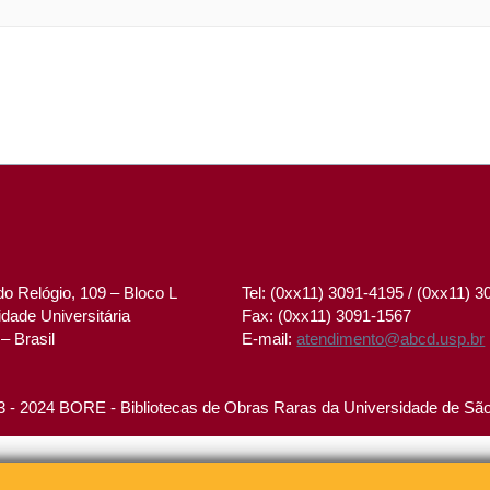
o Relógio, 109 – Bloco L
Tel: (0xx11) 3091-4195 / (0xx11) 
dade Universitária
Fax: (0xx11) 3091-1567
– Brasil
E-mail:
atendimento@abcd.usp.br
 - 2024 BORE - Bibliotecas de Obras Raras da Universidade de Sã