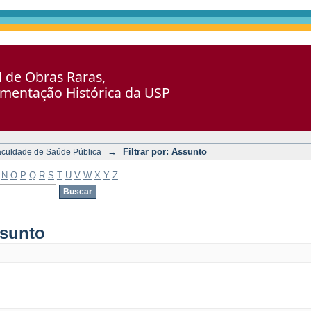
al de Obras Raras,
umentação Histórica da USP
→
Filtrar por: Assunto
aculdade de Saúde Pública
N
O
P
Q
R
S
T
U
V
W
X
Y
Z
ssunto