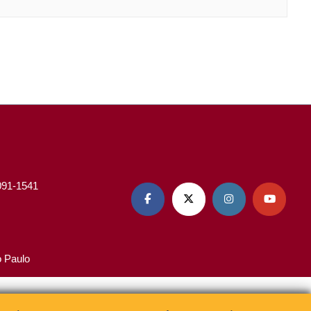
3091-1541




o Paulo