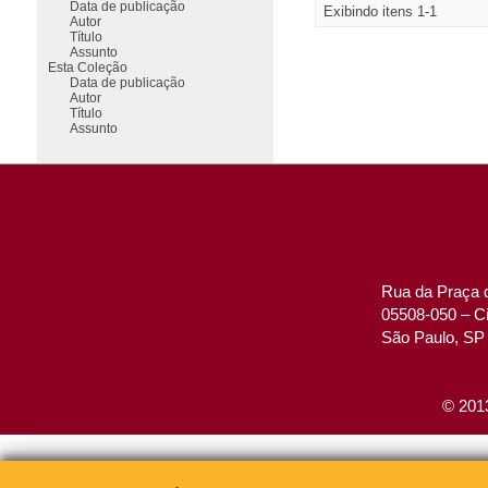
Data de publicação
Exibindo itens 1-1
Autor
Título
Assunto
Esta Coleção
Data de publicação
Autor
Título
Assunto
Rua da Praça d
05508-050 – Ci
São Paulo, SP 
© 2013