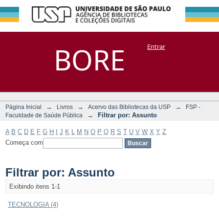
Filtrar por:
Repositório
BORE
Entrar
DSpace/Manakin + Corisco
Assunto
→
→
→
Página Inicial
Livros
Acervo das Bibliotecas da USP
FSP -
→
Filtrar por: Assunto
Faculdade de Saúde Pública
A
B
C
D
E
F
G
H
I
J
K
L
M
N
O
P
Q
R
S
T
U
V
W
X
Y
Z
Começa com
Filtrar por: Assunto
Exibindo itens 1-1
TECNOLOGIA (4)