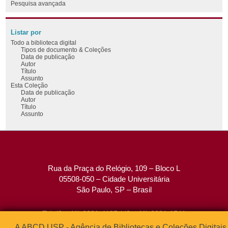
Pesquisa avançada
Listar por
Todo a biblioteca digital
Tipos de documento & Coleções
Data de publicação
Autor
Título
Assunto
Esta Coleção
Data de publicação
Autor
Título
Assunto
Rua da Praça do Relógio, 109 – Bloco L
05508-050 – Cidade Universitária
São Paulo, SP – Brasil
Tel: (0xx11) 3091-4195 / (0xx11) 3091-1541
Fax: (0xx11) 3091-1567
A ABCD USP - Agência de Bibliotecas e Coleções Digitais