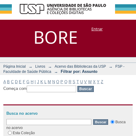
Filtrar por:
Repositório
BORE
Entrar
DSpace/Manakin + Corisco
Assunto
→
→
→
Página Inicial
Livros
Acervo das Bibliotecas da USP
FSP -
→
Filtrar por: Assunto
Faculdade de Saúde Pública
A
B
C
D
E
F
G
H
I
J
K
L
M
N
O
P
Q
R
S
T
U
V
W
X
Y
Z
Começa com
Busca no acervo
Busca
no acervo
Esta Coleção