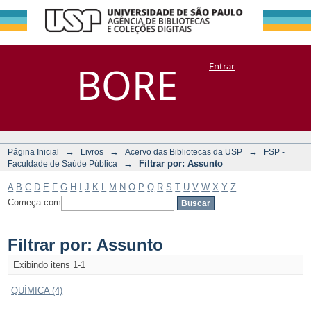
Filtrar por:
Repositório
BORE
Entrar
DSpace/Manakin + Corisco
Assunto
→
→
→
Página Inicial
Livros
Acervo das Bibliotecas da USP
FSP -
→
Filtrar por: Assunto
Faculdade de Saúde Pública
A
B
C
D
E
F
G
H
I
J
K
L
M
N
O
P
Q
R
S
T
U
V
W
X
Y
Z
Começa com
Filtrar por: Assunto
Exibindo itens 1-1
QUÍMICA (4)