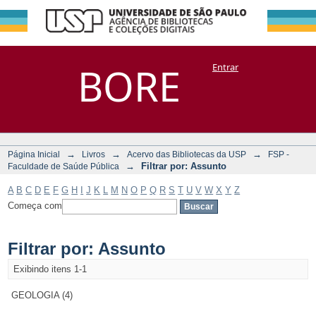
Filtrar por:
Repositório
BORE
Entrar
DSpace/Manakin + Corisco
Assunto
→
→
→
Página Inicial
Livros
Acervo das Bibliotecas da USP
FSP -
→
Filtrar por: Assunto
Faculdade de Saúde Pública
A
B
C
D
E
F
G
H
I
J
K
L
M
N
O
P
Q
R
S
T
U
V
W
X
Y
Z
Começa com
Filtrar por: Assunto
Exibindo itens 1-1
GEOLOGIA (4)