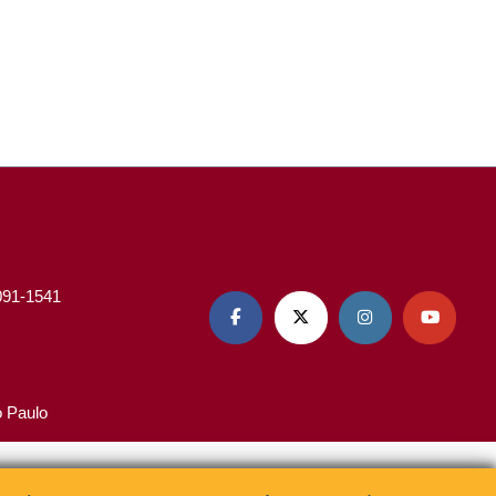
3091-1541




o Paulo