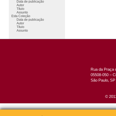
Data de publicação
Autor
Título
Assunto
Esta Coleção
Data de publicação
Autor
Título
Assunto
Rua da Praça d
05508-050 – Ci
São Paulo, SP 
© 2013