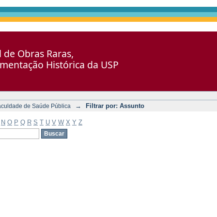
al de Obras Raras,
umentação Histórica da USP
→
Filtrar por: Assunto
aculdade de Saúde Pública
N
O
P
Q
R
S
T
U
V
W
X
Y
Z