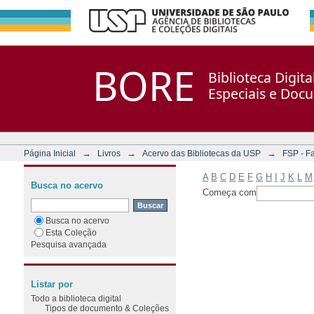
Filtrar por: Assunto
Repositório DSpace/Manakin + Corisco
BORE
Biblioteca Digit
Especiais e Doc
→
→
→
Página Inicial
Livros
Acervo das Bibliotecas da USP
FSP - F
A
B
C
D
E
F
G
H
I
J
K
L
M
Busca no acervo
Começa com
Busca no acervo
Esta Coleção
Pesquisa avançada
Listar por
Todo a biblioteca digital
Tipos de documento & Coleções