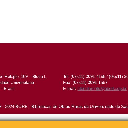
o Relógio, 109 – Bloco L
Tel: (0xx11) 3091-4195 / (0xx11) 
dade Universitária
Fax: (0xx11) 3091-1567
– Brasil
E-mail:
atendimento@abcd.usp.br
 - 2024 BORE - Bibliotecas de Obras Raras da Universidade de Sã